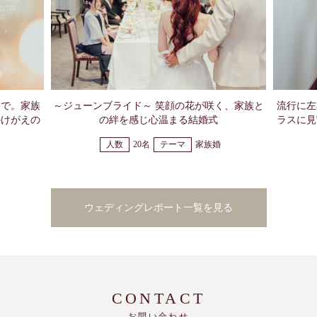
まで。家族
～ジューンブライド～ 笑顔の花が咲く、家族と
流行に左
かけがえの
の絆を感じ心温まる結婚式
ラスに見
人数
20名
テーマ
家族婚
ウェディングレポート一覧を見る
CONTACT
お問い合わせ